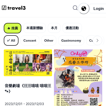
Login
本週新體驗
本月
優惠活動
🔥
推薦
✅
All
Concert
Other
Gastronomy
Culture
音樂劇場《汪汪喵喵 喵喵汪
🐾》
2023/12/01
-
2023/12/03