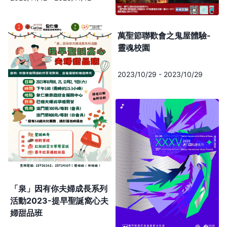
萬聖節聯歡會之鬼屋體驗-
靈魂校園
2023/10/29
-
2023/10/29
「泉」因有你夫婦成長系列
活動2023-提早聖誕窩心夫
婦甜品班